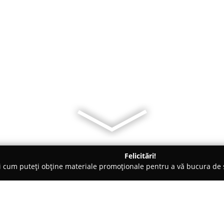
Felicitări!
ți cum puteți obține materiale promoționale pentru a vă bucura d
mbrăcăminte - Bucureşti
LarisFashion