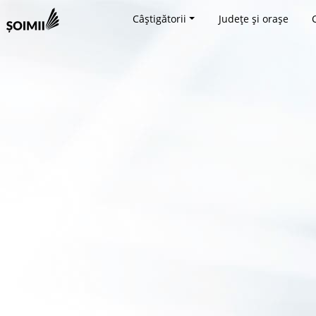
Câștigătorii
Județe și orașe