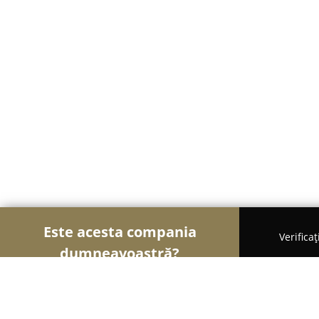
Este acesta compania
Verifica
dumneavoastră?
Șoimii Textilelor
Rochii de Mireasă, Croitorii, Î