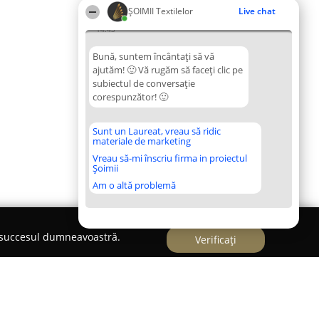
ȘOIMII Textilelor
Live chat
14:43
Bună, suntem încântați să vă
ajutăm! 🙂 Vă rugăm să faceți clic pe
subiectul de conversație
corespunzător! 🙂
Sunt un Laureat, vreau să ridic
materiale de marketing
Vreau să-mi înscriu firma in proiectul
Șoimii
Am o altă problemă
e succesul dumneavoastră.
Verificați