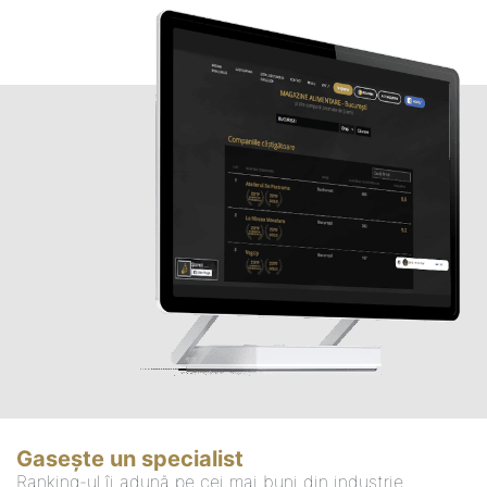
Gasește un specialist
Ranking-ul îi adună pe cei mai buni din industrie