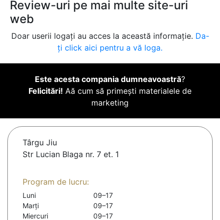
Review-uri pe mai multe site-uri
web
Doar userii logați au acces la această informație.
Da-
ți click aici pentru a vă loga.
Este acesta compania dumneavoastră
?
Felicitări!
Aă cum să primești materialele de
marketing
Târgu Jiu
Str Lucian Blaga nr. 7 et. 1
Program de lucru:
Luni
09–17
Marți
09–17
Miercuri
09–17