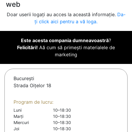
web
Doar userii logați au acces la această informație.
Da-
ți click aici pentru a vă loga.
Este acesta compania dumneavoastră
?
Felicitări!
Aă cum să primești materialele de
marketing
Bucureşti
Strada Oițelor 18
Program de lucru:
Luni
10–18:30
Marți
10–18:30
Miercuri
10–18:30
Joi
10–18:30