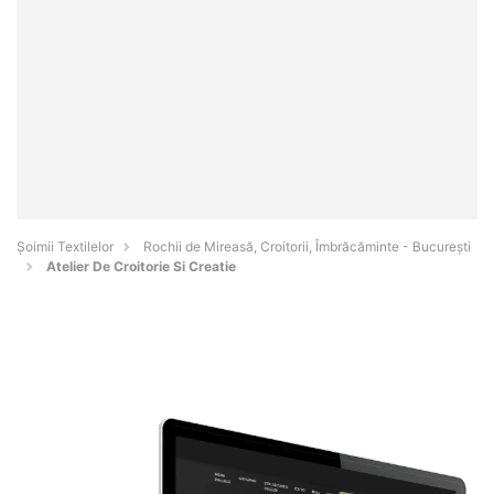
Șoimii Textilelor
Rochii de Mireasă, Croitorii, Îmbrăcăminte - Bucureşti
Atelier De Croitorie Si Creatie