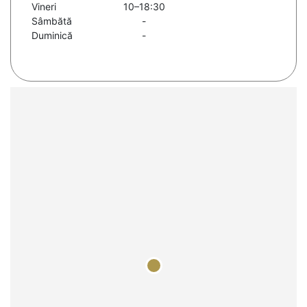
Vineri
10–18:30
Sâmbătă
-
Duminică
-