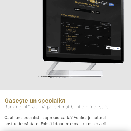
Gasește un specialist
Ranking-ul îi adună pe cei mai buni din industrie
Cauți un specialist in apropierea ta? Verificați motorul
nostru de căutare. Folosiți doar cele mai bune servicii!