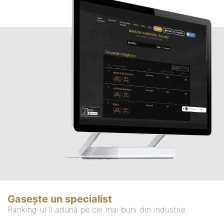
Gasește un specialist
Ranking-ul îi adună pe cei mai buni din industrie