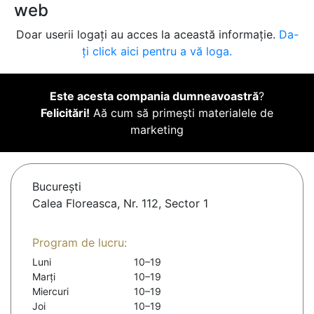
web
Doar userii logați au acces la această informație.
Da-
ți click aici pentru a vă loga.
Este acesta compania dumneavoastră
?
Felicitări!
Aă cum să primești materialele de
marketing
Bucureşti
Calea Floreasca, Nr. 112, Sector 1
Program de lucru:
Luni
10–19
Marți
10–19
Miercuri
10–19
Joi
10–19