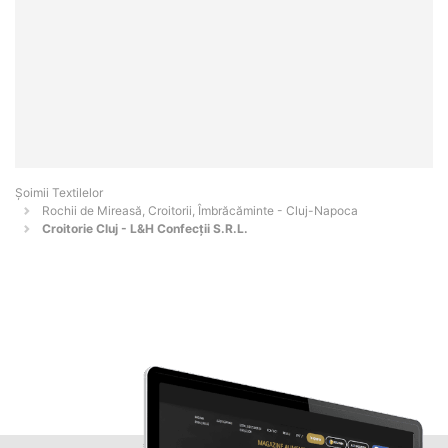
Șoimii Textilelor
Rochii de Mireasă, Croitorii, Îmbrăcăminte - Cluj-Napoca
Croitorie Cluj - L&H Confecţii S.R.L.