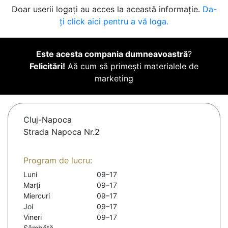
Doar userii logați au acces la această informație.
Da-
ți click aici pentru a vă loga.
Este acesta compania dumneavoastră
?
Felicitări!
Aă cum să primești materialele de
marketing
Cluj-Napoca
Strada Napoca Nr.2
Program de lucru:
Luni
09–17
Marți
09–17
Miercuri
09–17
Joi
09–17
Vineri
09–17
Sâmbătă
-