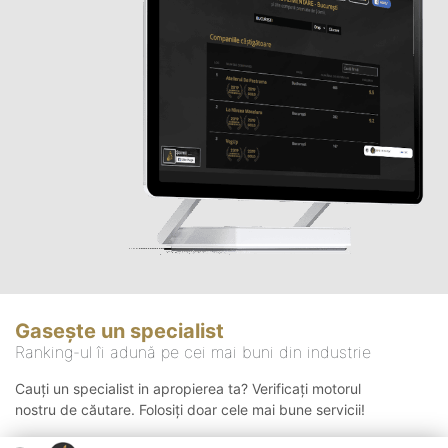
Gasește un specialist
Ranking-ul îi adună pe cei mai buni din industrie
Cauți un specialist in apropierea ta? Verificați motorul
nostru de căutare. Folosiți doar cele mai bune servicii!