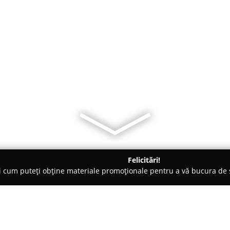
Felicitări!
ți cum puteți obține materiale promoționale pentru a vă bucura d
mbrăcăminte - Bucureşti
Reparații Încălțăminte