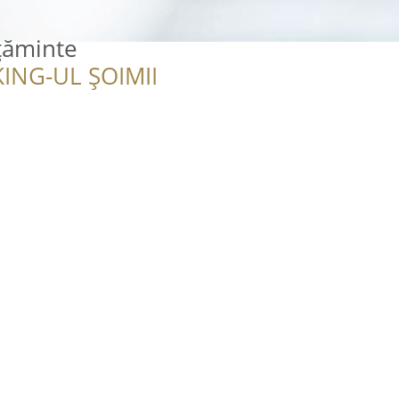
lțăminte
ING-UL ȘOIMII