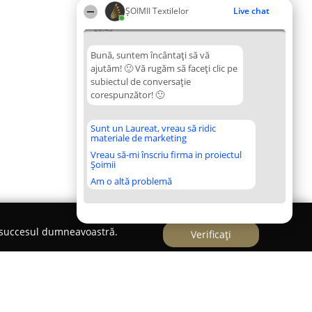
ȘOIMII Textilelor
Live chat
20:45
Bună, suntem încântați să vă
ajutăm! 🙂 Vă rugăm să faceți clic pe
subiectul de conversație
corespunzător! 🙂
Sunt un Laureat, vreau să ridic
materiale de marketing
Vreau să-mi înscriu firma in proiectul
Șoimii
Am o altă problemă
e succesul dumneavoastră.
Verificați