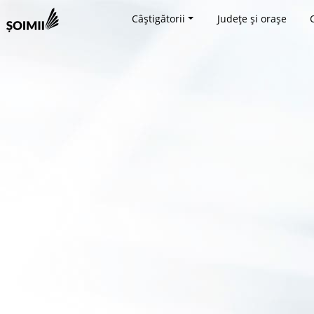
Câștigătorii
Județe și orașe