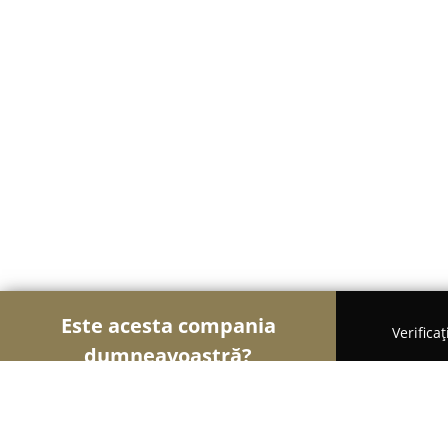
Este acesta compania
Verifica
dumneavoastră?
Șoimii Textilelor
Rochii de Mireasă, Croitorii, Î