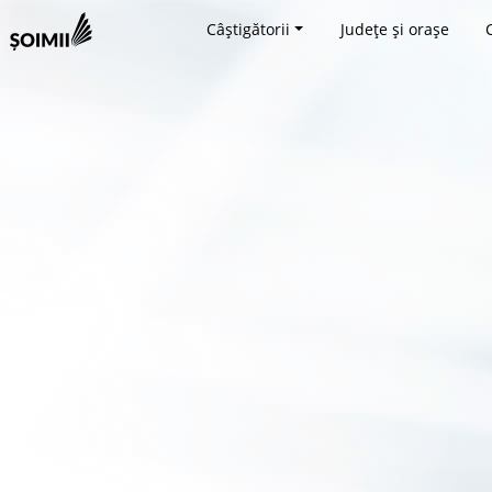
Câștigătorii
Județe și orașe