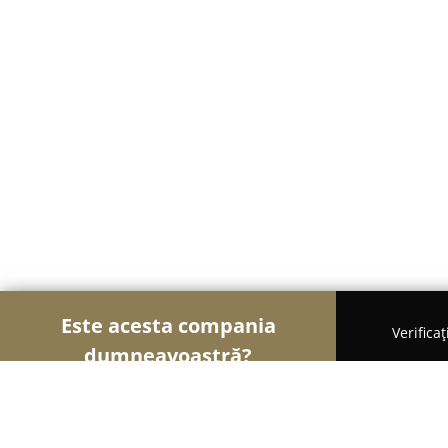
Este acesta compania
Verifica
dumneavoastră?
Șoimii Textilelor
Rochii de Mireasă, Croitorii, Î