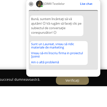
ȘOIMII Textilelor
Live chat
10:10
Bună, suntem încântați să vă
ajutăm! 🙂 Vă rugăm să faceți clic pe
subiectul de conversație
corespunzător! 🙂
Sunt un Laureat, vreau să ridic
materiale de marketing
Vreau să-mi înscriu firma in proiectul
Șoimii
Am o altă problemă
e succesul dumneavoastră.
Verificați