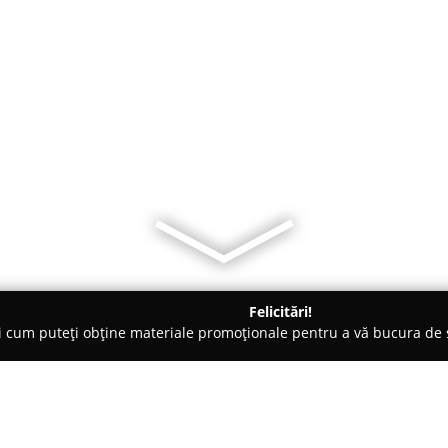
Felicitări!
ți cum puteți obține materiale promoționale pentru a vă bucura d
mbrăcăminte - Timişoara
Bestial Records