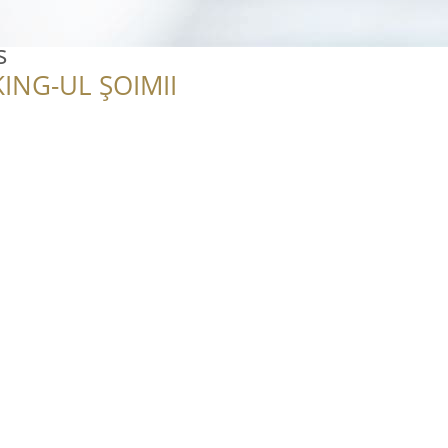
s
ING-UL ȘOIMII