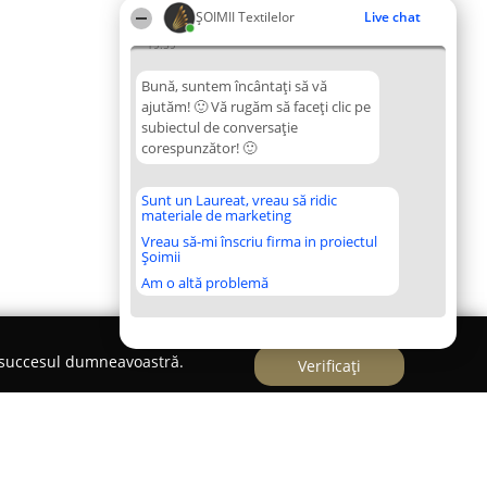
ȘOIMII Textilelor
Live chat
19:59
Bună, suntem încântați să vă
ajutăm! 🙂 Vă rugăm să faceți clic pe
subiectul de conversație
corespunzător! 🙂
Sunt un Laureat, vreau să ridic
materiale de marketing
Vreau să-mi înscriu firma in proiectul
Șoimii
Am o altă problemă
e succesul dumneavoastră.
Verificați