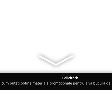
Felicitări!
ți cum puteți obține materiale promoționale pentru a vă bucura d
brăcăminte - Iaşi
EURO DAN