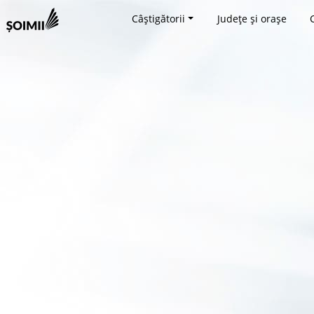
Câștigătorii
Județe și orașe