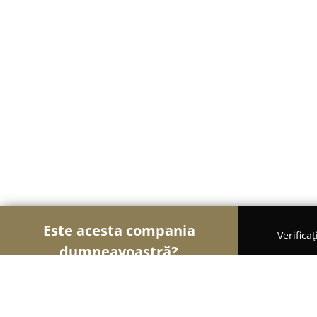
Este acesta compania
Verifica
dumneavoastră?
Șoimii Textilelor
Rochii de Mireasă, Croitorii, Îm