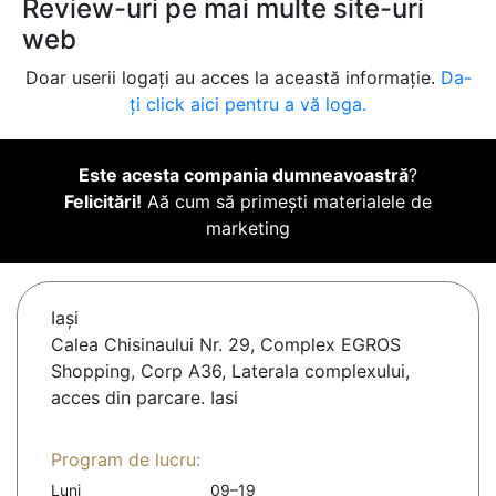
Review-uri pe mai multe site-uri
web
Doar userii logați au acces la această informație.
Da-
ți click aici pentru a vă loga.
Este acesta compania dumneavoastră
?
Felicitări!
Aă cum să primești materialele de
marketing
Iaşi
Calea Chisinaului Nr. 29, Complex EGROS
Shopping, Corp A36, Laterala complexului,
acces din parcare. Iasi
Program de lucru:
Luni
09–19