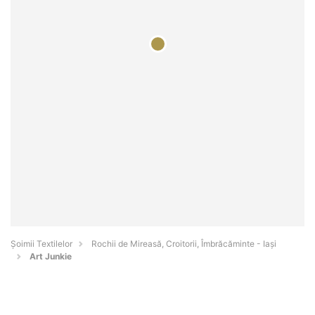
Șoimii Textilelor
Rochii de Mireasă, Croitorii, Îmbrăcăminte - Iaşi
Art Junkie