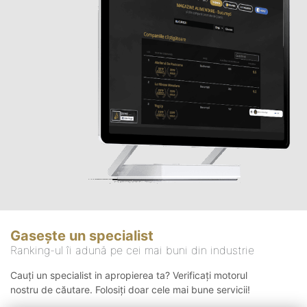
Gasește un specialist
Ranking-ul îi adună pe cei mai buni din industrie
Cauți un specialist in apropierea ta? Verificați motorul
nostru de căutare. Folosiți doar cele mai bune servicii!