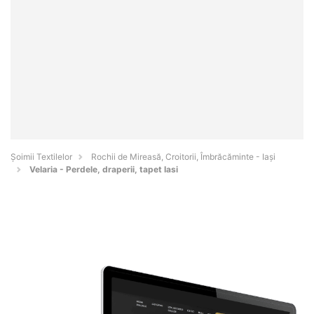
Șoimii Textilelor
Rochii de Mireasă, Croitorii, Îmbrăcăminte - Iaşi
Velaria - Perdele, draperii, tapet Iasi