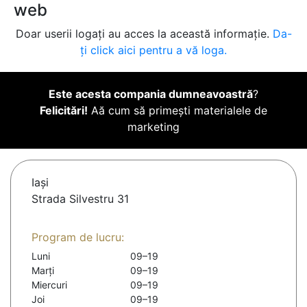
web
Doar userii logați au acces la această informație.
Da-
ți click aici pentru a vă loga.
Este acesta compania dumneavoastră
?
Felicitări!
Aă cum să primești materialele de
marketing
Iaşi
Strada Silvestru 31
Program de lucru:
Luni
09–19
Marți
09–19
Miercuri
09–19
Joi
09–19