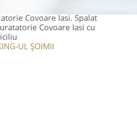
atorie Covoare Iasi. Spalat
Curatatorie Covoare Iasi cu
ciliu
ING-UL ȘOIMII