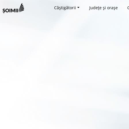
Câștigătorii
Județe și orașe