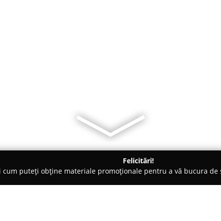
Felicitări!
ți cum puteți obține materiale promoționale pentru a vă bucura d
brăcăminte - Iaşi
are Iasi. Curatatorie Covoare Iasi cu Livrare la Domiciliu