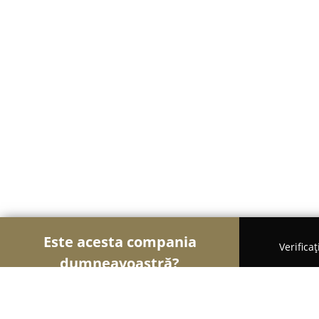
Este acesta compania
Verifica
dumneavoastră?
Șoimii Textilelor
Rochii de Mireasă, Croitorii, Îm
Ambiental Spalatorie Covoare Iasi. Spalat Covo