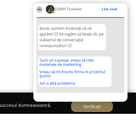
ȘOIMII Textilelor
Live chat
18:01
Bună, suntem încântați să vă
ajutăm! 🙂 Vă rugăm să faceți clic pe
subiectul de conversație
corespunzător! 🙂
Sunt un Laureat, vreau să ridic
materiale de marketing
Vreau să-mi înscriu firma in proiectul
Șoimii
Am o altă problemă
e succesul dumneavoastră.
Verificați