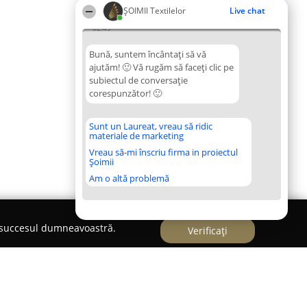
ȘOIMII Textilelor
Live chat
02:49
Bună, suntem încântați să vă
ajutăm! 🙂 Vă rugăm să faceți clic pe
subiectul de conversație
corespunzător! 🙂
Sunt un Laureat, vreau să ridic
materiale de marketing
Vreau să-mi înscriu firma in proiectul
Șoimii
Am o altă problemă
e succesul dumneavoastră.
Verificați