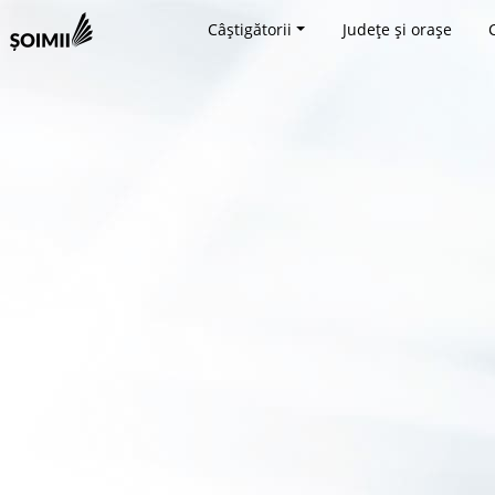
Câștigătorii
Județe și orașe