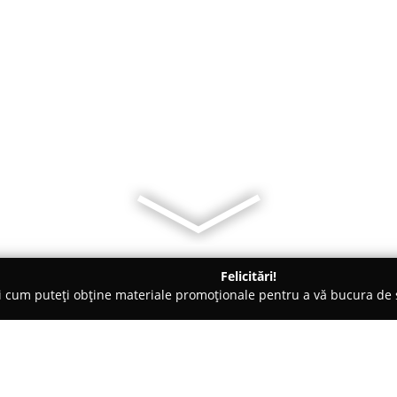
Felicitări!
ți cum puteți obține materiale promoționale pentru a vă bucura d
mbrăcăminte - Craiova
Croitorie