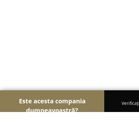
Este acesta compania
Verifica
dumneavoastră?
Șoimii Textilelor
Rochii de Mireasă, Croitorii, Î