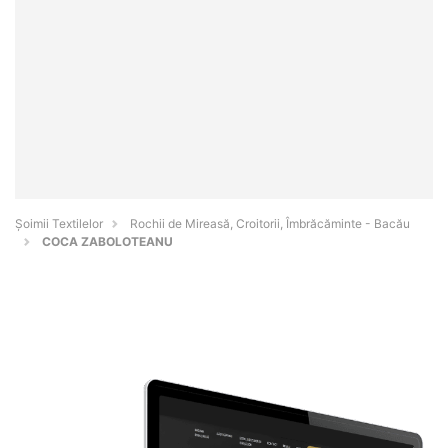
Șoimii Textilelor
Rochii de Mireasă, Croitorii, Îmbrăcăminte - Bacău
COCA ZABOLOTEANU