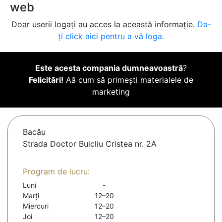
web
Doar userii logați au acces la această informație.
Da-
ți click aici pentru a vă loga.
Este acesta compania dumneavoastră
?
Felicitări!
Aă cum să primești materialele de
marketing
Bacău
Strada Doctor Buicliu Cristea nr. 2A
Program de lucru:
Luni
-
Marți
12–20
Miercuri
12–20
Joi
12–20