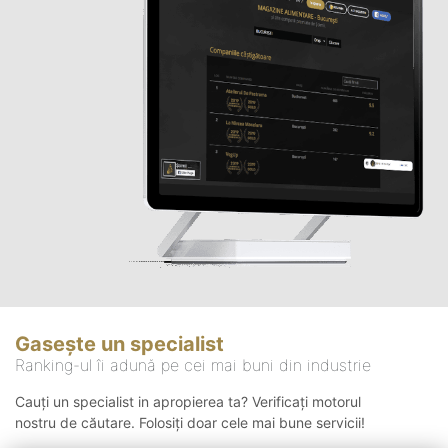
Gasește un specialist
Ranking-ul îi adună pe cei mai buni din industrie
Cauți un specialist in apropierea ta? Verificați motorul
nostru de căutare. Folosiți doar cele mai bune servicii!