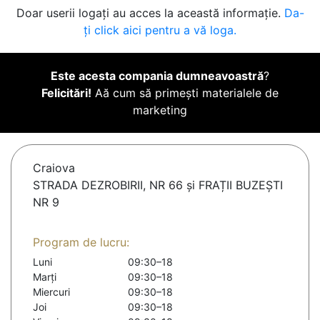
Doar userii logați au acces la această informație.
Da-
ți click aici pentru a vă loga.
Este acesta compania dumneavoastră
?
Felicitări!
Aă cum să primești materialele de
marketing
Craiova
STRADA DEZROBIRII, NR 66 și FRAȚII BUZEȘTI
NR 9
Program de lucru:
Luni
09:30–18
Marți
09:30–18
Miercuri
09:30–18
Joi
09:30–18