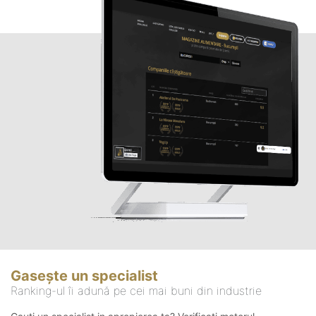
Gasește un specialist
Ranking-ul îi adună pe cei mai buni din industrie