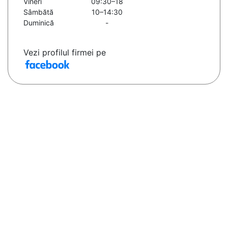
Vineri
09:30–18
Sâmbătă
10–14:30
Duminică
-
Vezi profilul firmei pe