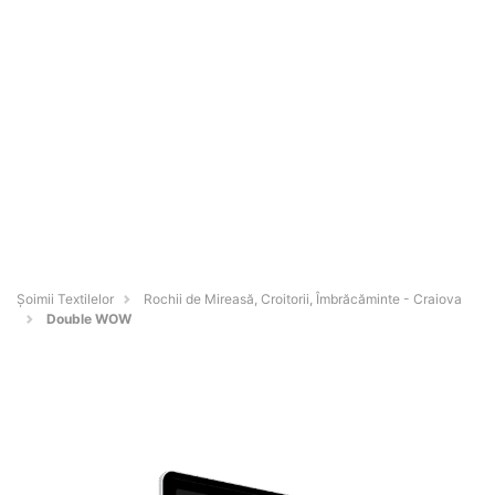
Șoimii Textilelor
Rochii de Mireasă, Croitorii, Îmbrăcăminte - Craiova
Double WOW