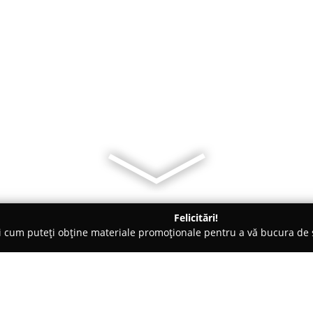
Felicitări!
ți cum puteți obține materiale promoționale pentru a vă bucura d
mbrăcăminte - Braşov
STYLE UP