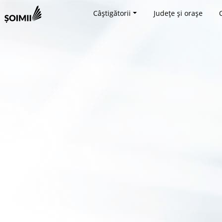
Câștigătorii
Județe și orașe