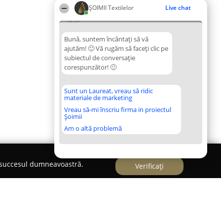
ȘOIMII Textilelor
Live chat
12:59
Bună, suntem încântați să vă
ajutăm! 🙂 Vă rugăm să faceți clic pe
subiectul de conversație
corespunzător! 🙂
Sunt un Laureat, vreau să ridic
materiale de marketing
Vreau să-mi înscriu firma in proiectul
Șoimii
Am o altă problemă
e succesul dumneavoastră.
Verificați