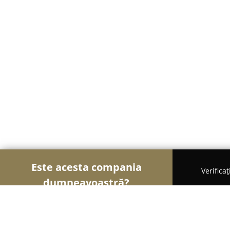
Este acesta compania
Verifica
dumneavoastră?
Șoimii Textilelor
Rochii de Mireasă, Croitorii, Î