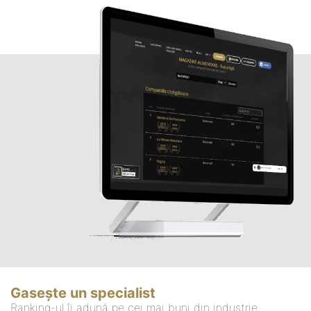
Gasește un specialist
Ranking-ul îi adună pe cei mai buni din industrie