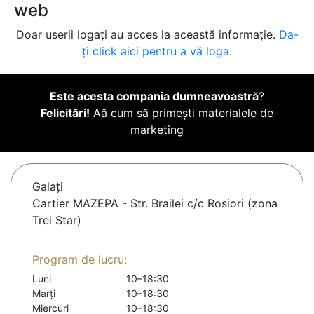
web
Doar userii logați au acces la această informație.
Da-
ți click aici pentru a vă loga.
Este acesta compania dumneavoastră
?
Felicitări!
Aă cum să primești materialele de
marketing
Galaţi
Cartier MAZEPA - Str. Brailei c/c Rosiori (zona
Trei Star)
Program de lucru:
Luni
10–18:30
Marți
10–18:30
Miercuri
10–18:30