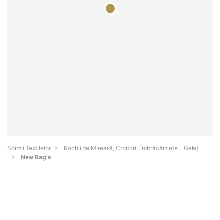
Șoimii Textilelor
Rochii de Mireasă, Croitorii, Îmbrăcăminte - Galaţi
New Bag's