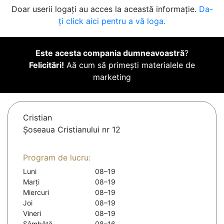
Doar userii logați au acces la această informație.
Da-
ți click aici pentru a vă loga.
Este acesta compania dumneavoastră
?
Felicitări!
Aă cum să primești materialele de
marketing
Cristian
Șoseaua Cristianului nr 12
Program de lucru:
Luni
08–19
Marți
08–19
Miercuri
08–19
Joi
08–19
Vineri
08–19
Sâmbătă
08–16