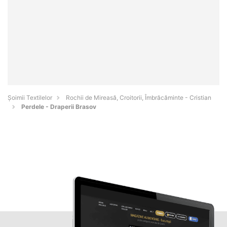
Șoimii Textilelor
Rochii de Mireasă, Croitorii, Îmbrăcăminte - Cristian
Perdele - Draperii Brasov