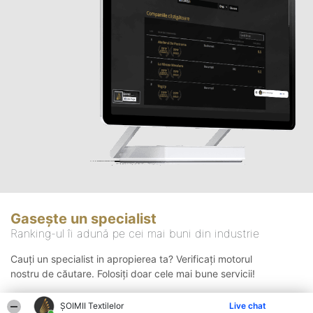
Gasește un specialist
Ranking-ul îi adună pe cei mai buni din industrie
Cauți un specialist in apropierea ta? Verificați motorul
nostru de căutare. Folosiți doar cele mai bune servicii!
ȘOIMII Textilelor
Live chat