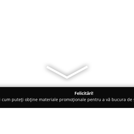
Felicitări!
ți cum puteți obține materiale promoționale pentru a vă bucura d
mbrăcăminte - Bucureşti
Framboise