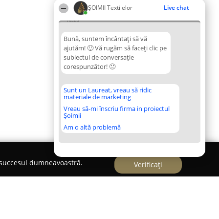
ȘOIMII Textilelor
Live chat
14:25
Bună, suntem încântați să vă
ajutăm! 🙂 Vă rugăm să faceți clic pe
subiectul de conversație
corespunzător! 🙂
Sunt un Laureat, vreau să ridic
materiale de marketing
Vreau să-mi înscriu firma in proiectul
Șoimii
Am o altă problemă
e succesul dumneavoastră.
Verificați