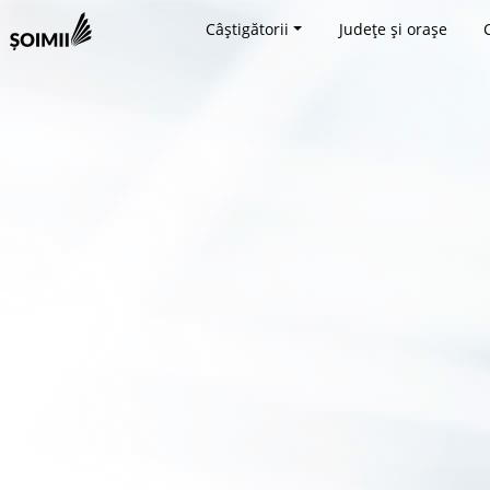
Câștigătorii
Județe și orașe