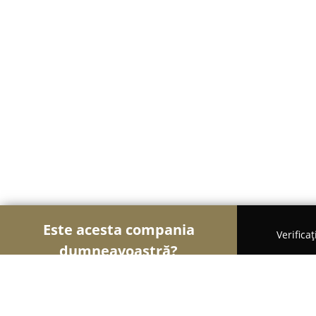
Este acesta compania
Verifica
dumneavoastră?
Șoimii Textilelor
Rochii de Mireasă, Croitorii, Î