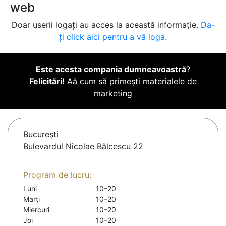
web
Doar userii logați au acces la această informație.
Da-
ți click aici pentru a vă loga.
Este acesta compania dumneavoastră
?
Felicitări!
Aă cum să primești materialele de
marketing
Bucureşti
Bulevardul Nicolae Bălcescu 22
Program de lucru:
Luni
10–20
Marți
10–20
Miercuri
10–20
Joi
10–20