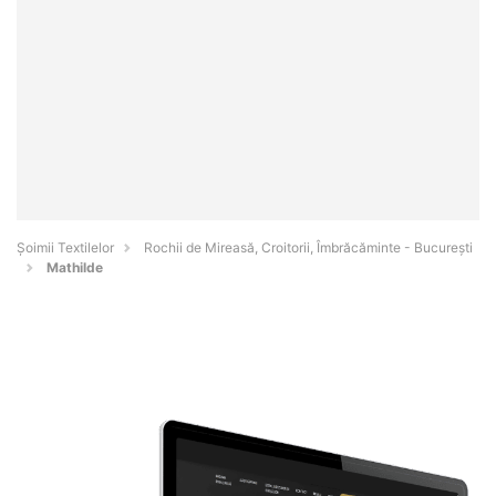
Șoimii Textilelor
Rochii de Mireasă, Croitorii, Îmbrăcăminte - Bucureşti
Mathilde