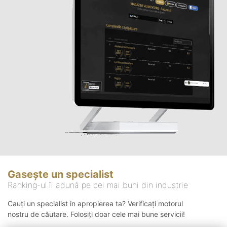
Gasește un specialist
Ranking-ul îi adună pe cei mai buni din industrie
Cauți un specialist in apropierea ta? Verificați motorul
nostru de căutare. Folosiți doar cele mai bune servicii!