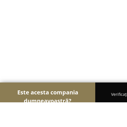
Este acesta compania
Verifica
dumneavoastră?
Șoimii Textilelor
Rochii de Mireasă, Croitorii, Î