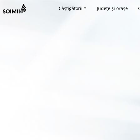
Câștigătorii
Județe și orașe