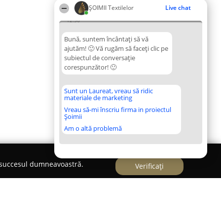
ȘOIMII Textilelor
Live chat
12:56
Bună, suntem încântați să vă
ajutăm! 🙂 Vă rugăm să faceți clic pe
subiectul de conversație
corespunzător! 🙂
Sunt un Laureat, vreau să ridic
materiale de marketing
Vreau să-mi înscriu firma in proiectul
Șoimii
Am o altă problemă
e succesul dumneavoastră.
Verificați