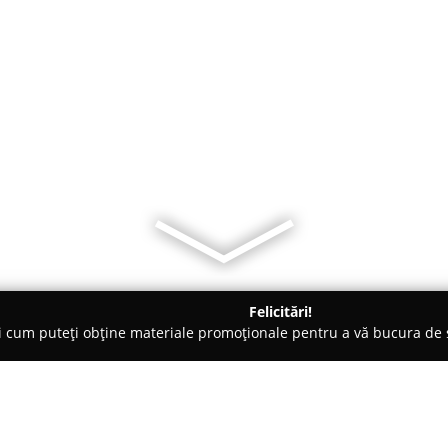
Felicitări!
ți cum puteți obține materiale promoționale pentru a vă bucura d
mbrăcăminte - Bucureşti
Laura Hîncu - Exclusive Fashion Design