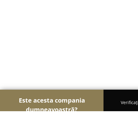
Este acesta compania
Verifica
dumneavoastră?
Șoimii Textilelor
Rochii de Mireasă, Croitorii, Î