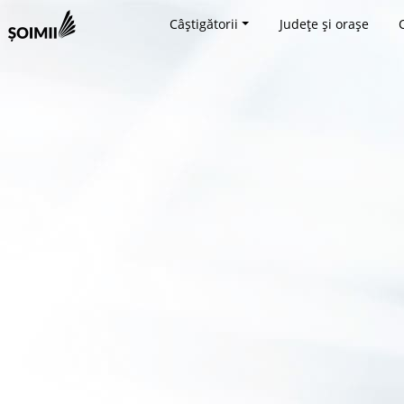
Câștigătorii
Județe și orașe