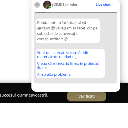
ȘOIMII Textilelor
Live chat
11:46
Bună, suntem încântați să vă
ajutăm! 🙂 Vă rugăm să faceți clic pe
subiectul de conversație
corespunzător! 🙂
Sunt un Laureat, vreau să ridic
materiale de marketing
Vreau să-mi înscriu firma in proiectul
Șoimii
Am o altă problemă
e succesul dumneavoastră.
Verificați