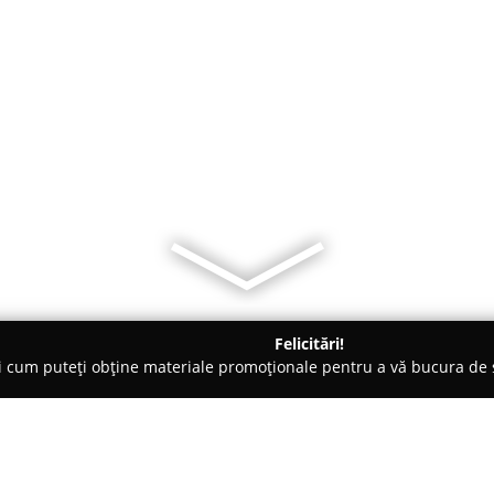
Felicitări!
ți cum puteți obține materiale promoționale pentru a vă bucura d
mbrăcăminte - Braşov
Mathilde