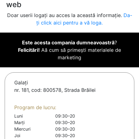
web
Doar userii logați au acces la această informație.
Da-
ți click aici pentru a vă loga.
Este acesta compania dumneavoastră
?
Felicitări!
Aă cum să primești materialele de
marketing
Galaţi
nr. 181, cod: 800578, Strada Brăilei
Program de lucru:
Luni
09:30–20
Marți
09:30–20
Miercuri
09:30–20
Joi
09:30–20