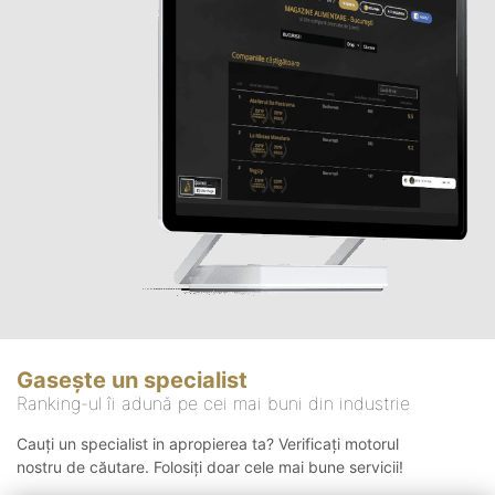
Gasește un specialist
Ranking-ul îi adună pe cei mai buni din industrie
Cauți un specialist in apropierea ta? Verificați motorul
nostru de căutare. Folosiți doar cele mai bune servicii!