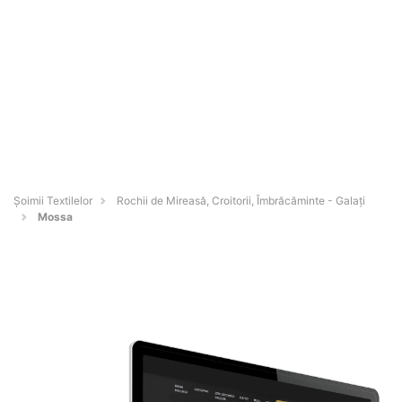
Șoimii Textilelor
Rochii de Mireasă, Croitorii, Îmbrăcăminte - Galaţi
Mossa