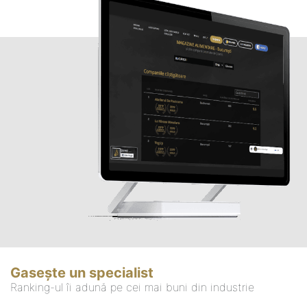
Gasește un specialist
Ranking-ul îi adună pe cei mai buni din industrie