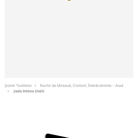
Șoimii Textilelor
Rochii de Mireasă, Croitorii, Îmbrăcăminte - Arad
Jade Intimo Unirii