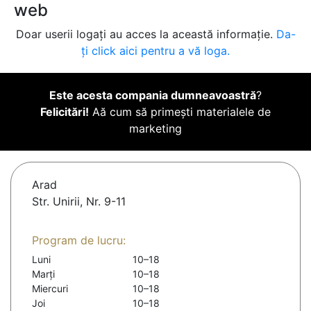
web
Doar userii logați au acces la această informație.
Da-
ți click aici pentru a vă loga.
Este acesta compania dumneavoastră
?
Felicitări!
Aă cum să primești materialele de
marketing
Arad
Str. Unirii, Nr. 9-11
Program de lucru:
Luni
10–18
Marți
10–18
Miercuri
10–18
Joi
10–18