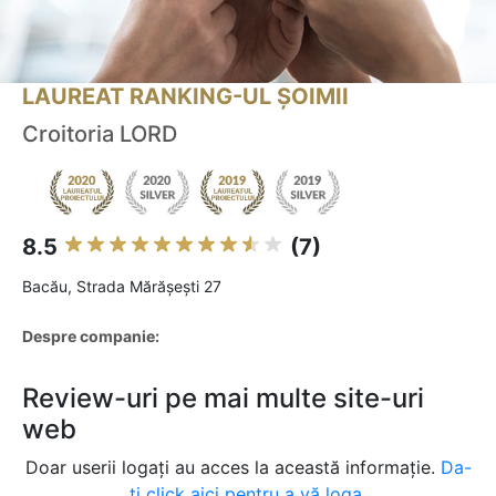
LAUREAT RANKING-UL ȘOIMII
Croitoria LORD
8.5
(7)
Bacău, Strada Mărășești 27
Despre companie:
Review-uri pe mai multe site-uri
web
Doar userii logați au acces la această informație.
Da-
ți click aici pentru a vă loga.