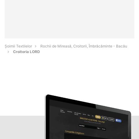
Șoimii Textilelor
Rochii de Mireasă, Croitorii, Îmbrăcăminte - Bacău
Croitoria LORD