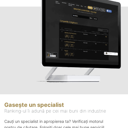
Gasește un specialist
Ranking-ul îi adună pe cei mai buni din industrie
Cauți un specialist in apropierea ta? Verificați motorul
nostru de căutare. Folosiți doar cele mai bune servicii!