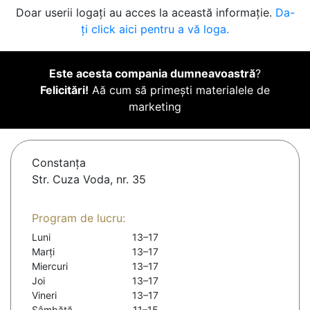
Doar userii logați au acces la această informație.
Da-
ți click aici pentru a vă loga.
Este acesta compania dumneavoastră
?
Felicitări!
Aă cum să primești materialele de
marketing
Constanţa
Str. Cuza Voda, nr. 35
Program de lucru:
Luni
13–17
Marți
13–17
Miercuri
13–17
Joi
13–17
Vineri
13–17
Sâmbătă
11–15