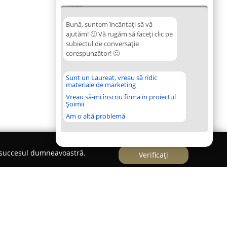
13:23
Bună, suntem încântați să vă
ajutăm! 🙂 Vă rugăm să faceți clic pe
subiectul de conversație
corespunzător! 🙂
Sunt un Laureat, vreau să ridic
materiale de marketing
Vreau să-mi înscriu firma in proiectul
Șoimii
Am o altă problemă
e succesul dumneavoastră.
Verificați