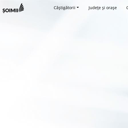
Câștigătorii
Județe și orașe