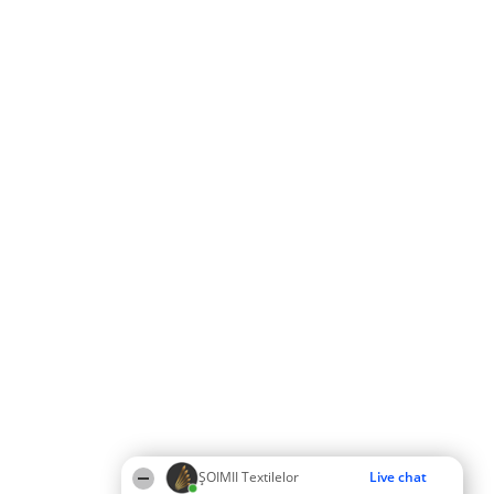
ȘOIMII Textilelor
Live chat