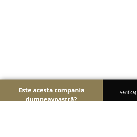
Este acesta compania
Verifica
dumneavoastră?
Șoimii Textilelor
Rochii de Mireasă, Croitorii, Î