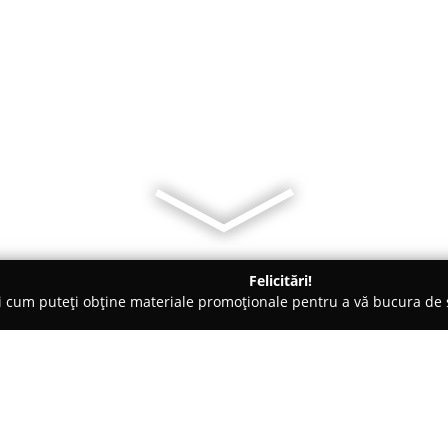
Felicitări!
ți cum puteți obține materiale promoționale pentru a vă bucura d
mbrăcăminte - Neamţ
Mineli STAR