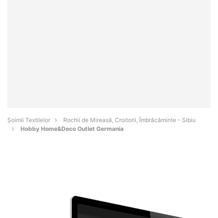
Șoimii Textilelor
Rochii de Mireasă, Croitorii, Îmbrăcăminte - Sibiu
Hobby Home&Deco Outlet Germania