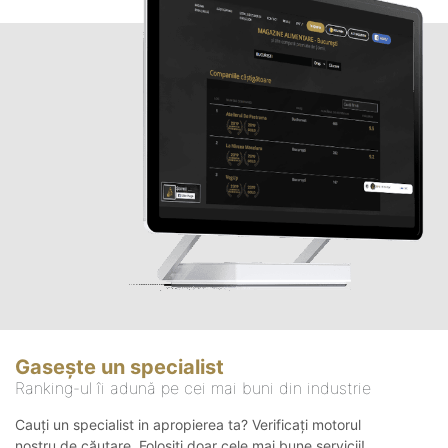
Gasește un specialist
Ranking-ul îi adună pe cei mai buni din industrie
Cauți un specialist in apropierea ta? Verificați motorul
nostru de căutare. Folosiți doar cele mai bune servicii!