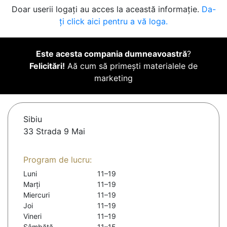
Doar userii logați au acces la această informație.
Da-
ți click aici pentru a vă loga.
Este acesta compania dumneavoastră
?
Felicitări!
Aă cum să primești materialele de
marketing
Sibiu
33 Strada 9 Mai
Program de lucru:
Luni
11–19
Marți
11–19
Miercuri
11–19
Joi
11–19
Vineri
11–19
Sâmbătă
11–15