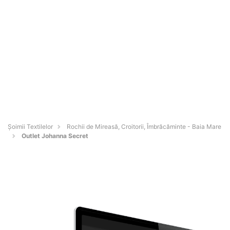
Șoimii Textilelor
Rochii de Mireasă, Croitorii, Îmbrăcăminte - Baia Mare
Outlet Johanna Secret