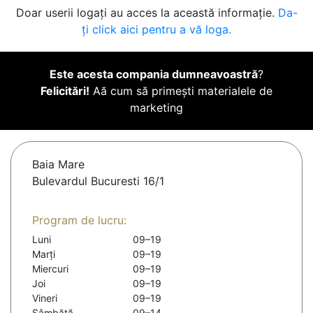
Doar userii logați au acces la această informație.
Da-
ți click aici pentru a vă loga.
Este acesta compania dumneavoastră
?
Felicitări!
Aă cum să primești materialele de
marketing
Baia Mare
Bulevardul Bucuresti 16/1
Program de lucru:
Luni
09–19
Marți
09–19
Miercuri
09–19
Joi
09–19
Vineri
09–19
Sâmbătă
09–14