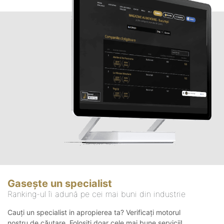
Gasește un specialist
Ranking-ul îi adună pe cei mai buni din industrie
Cauți un specialist in apropierea ta? Verificați motorul
nostru de căutare. Folosiți doar cele mai bune servicii!