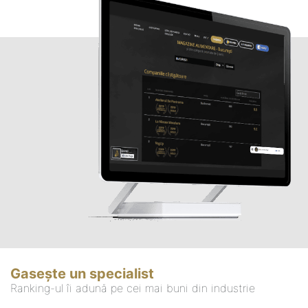
Gasește un specialist
Ranking-ul îi adună pe cei mai buni din industrie