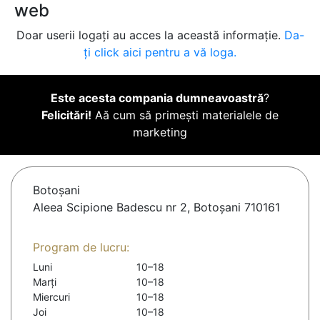
web
Doar userii logați au acces la această informație.
Da-
ți click aici pentru a vă loga.
Este acesta compania dumneavoastră
?
Felicitări!
Aă cum să primești materialele de
marketing
Botoşani
Aleea Scipione Badescu nr 2, Botoșani 710161
Program de lucru:
Luni
10–18
Marți
10–18
Miercuri
10–18
Joi
10–18