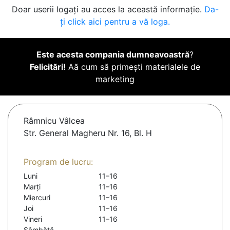
Doar userii logați au acces la această informație.
Da-
ți click aici pentru a vă loga.
Este acesta compania dumneavoastră
?
Felicitări!
Aă cum să primești materialele de
marketing
Râmnicu Vâlcea
Str. General Magheru Nr. 16, Bl. H
Program de lucru:
Luni
11–16
Marți
11–16
Miercuri
11–16
Joi
11–16
Vineri
11–16
Sâmbătă
-