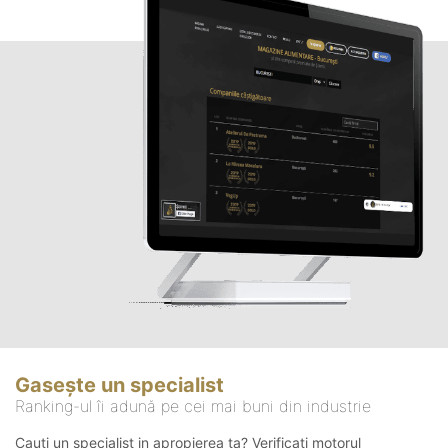
Gasește un specialist
Ranking-ul îi adună pe cei mai buni din industrie
Cauți un specialist in apropierea ta? Verificați motorul