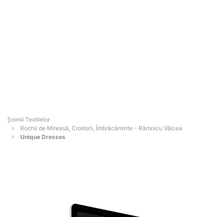
Șoimii Textilelor
Rochii de Mireasă, Croitorii, Îmbrăcăminte - Râmnicu Vâlcea
Unique Dresses