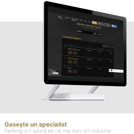
Gasește un specialist
Ranking-ul îi adună pe cei mai buni din industrie