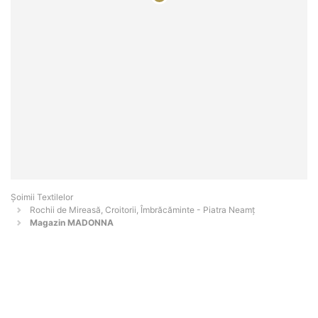
Șoimii Textilelor
Rochii de Mireasă, Croitorii, Îmbrăcăminte - Piatra Neamţ
Magazin MADONNA