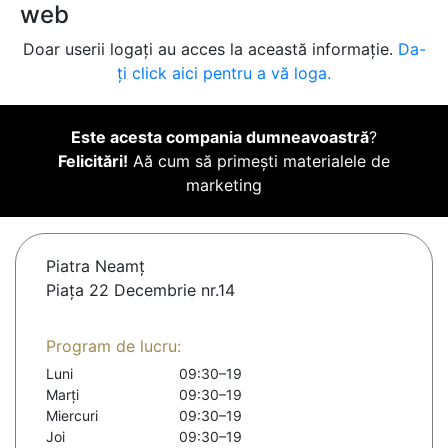
web
Doar userii logați au acces la această informație.
Da-
ți click aici pentru a vă loga.
Este acesta compania dumneavoastră
?
Felicitări!
Aă cum să primești materialele de
marketing
Piatra Neamţ
Piața 22 Decembrie nr.14
Program de lucru:
Luni
09:30–19
Marți
09:30–19
Miercuri
09:30–19
Joi
09:30–19