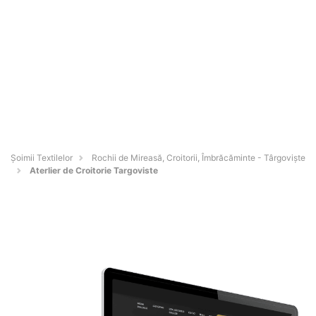
Șoimii Textilelor
Rochii de Mireasă, Croitorii, Îmbrăcăminte - Târgovişte
Aterlier de Croitorie Targoviste