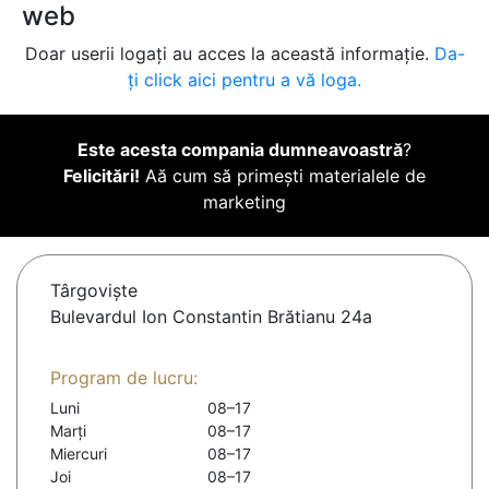
web
Doar userii logați au acces la această informație.
Da-
ți click aici pentru a vă loga.
Este acesta compania dumneavoastră
?
Felicitări!
Aă cum să primești materialele de
marketing
Târgovişte
Bulevardul Ion Constantin Brătianu 24a
Program de lucru:
Luni
08–17
Marți
08–17
Miercuri
08–17
Joi
08–17