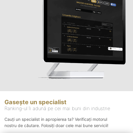
Gasește un specialist
Ranking-ul îi adună pe cei mai buni din industrie
Cauți un specialist in apropierea ta? Verificați motorul
nostru de căutare. Folosiți doar cele mai bune servicii!