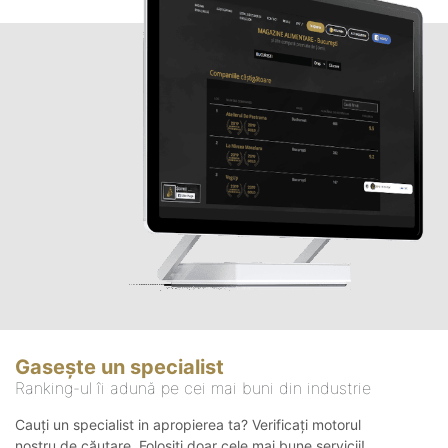
Gasește un specialist
Ranking-ul îi adună pe cei mai buni din industrie
Cauți un specialist in apropierea ta? Verificați motorul
nostru de căutare. Folosiți doar cele mai bune servicii!