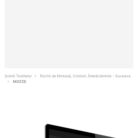
Șoimii Textilelor
Rochii de Mireasă, Croitorii, Îmbrăcăminte - Suceava
MOZZE