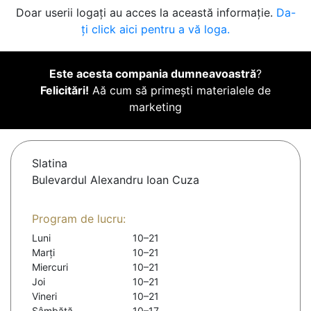
Doar userii logați au acces la această informație.
Da-
ți click aici pentru a vă loga.
Este acesta compania dumneavoastră
?
Felicitări!
Aă cum să primești materialele de
marketing
Slatina
Bulevardul Alexandru Ioan Cuza
Program de lucru:
Luni
10–21
Marți
10–21
Miercuri
10–21
Joi
10–21
Vineri
10–21
Sâmbătă
10–17