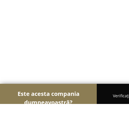
Este acesta compania
Verifica
dumneavoastră?
Șoimii Textilelor
Rochii de Mireasă, Croitorii, 