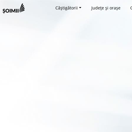
Câștigătorii
Județe și orașe