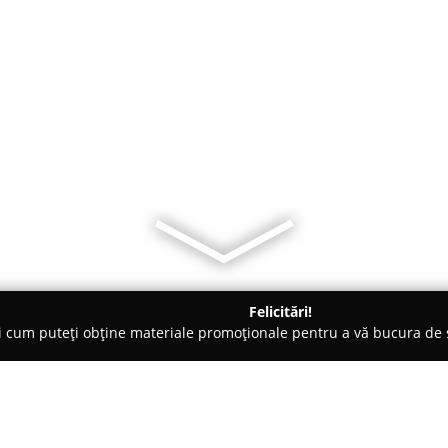
Felicitări!
ți cum puteți obține materiale promoționale pentru a vă bucura d
Îmbrăcăminte - Sfântu Gheorghe
Sport Világ