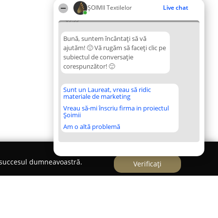
ȘOIMII Textilelor
Live chat
09:53
Bună, suntem încântați să vă
ajutăm! 🙂 Vă rugăm să faceți clic pe
subiectul de conversație
corespunzător! 🙂
Sunt un Laureat, vreau să ridic
materiale de marketing
Vreau să-mi înscriu firma in proiectul
Șoimii
Am o altă problemă
e succesul dumneavoastră.
Verificați