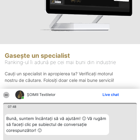
Gasește un specialist
Ranking-ul îi adună pe cei mai buni din industrie
Cauți un specialist in apropierea ta? Verificați motorul
nostru de căutare. Folosiți doar cele mai bune servicii!
ȘOIMII Textilelor
Live chat
Căutare
07:48
Bună, suntem încântați să vă ajutăm! 🙂 Vă rugăm
să faceți clic pe subiectul de conversație
corespunzător! 🙂