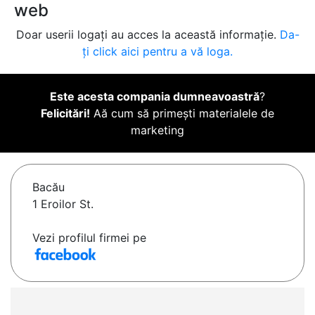
web
Doar userii logați au acces la această informație.
Da-
ți click aici pentru a vă loga.
Este acesta compania dumneavoastră
?
Felicitări!
Aă cum să primești materialele de
marketing
Bacău
1 Eroilor St.
Vezi profilul firmei pe