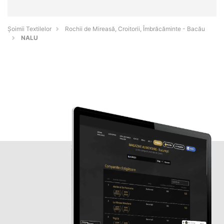
Șoimii Textilelor
Rochii de Mireasă, Croitorii, Îmbrăcăminte - Bacău
NALU