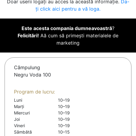
Doar userii logați au acces la această informație.
Da-
ți click aici pentru a vă loga.
Este acesta compania dumneavoastră
?
Felicitări!
Aă cum să primești materialele de
marketing
Câmpulung
Negru Voda 100
Program de lucru:
Luni
10–19
Marți
10–19
Miercuri
10–19
Joi
10–19
Vineri
10–19
Sâmbătă
10–15