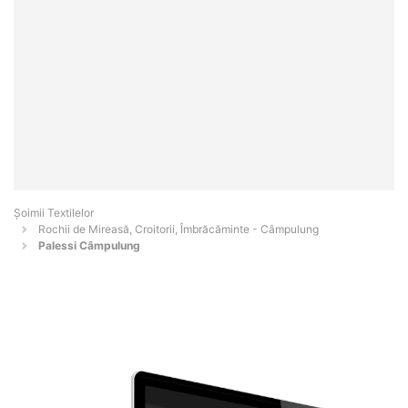
Șoimii Textilelor
Rochii de Mireasă, Croitorii, Îmbrăcăminte - Câmpulung
Palessi Câmpulung