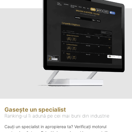
Gasește un specialist
Ranking-ul îi adună pe cei mai buni din industrie
Cauți un specialist in apropierea ta? Verificați motorul