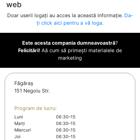
web
Doar userii logați au acces la această informație.
Da-
ți click aici pentru a vă loga.
Este acesta compania dumneavoastră
?
Felicitări!
Aă cum să primești materialele de
marketing
Făgăraş
151 Negoiu Str.
Program de lucru:
Luni
06:30–15
Marți
06:30–15
Miercuri
06:30–15
Joi
06:30–15