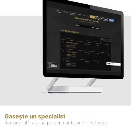
Gasește un specialist
Ranking-ul îi adună pe cei mai buni din industrie