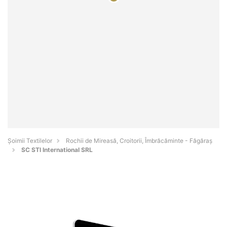
Șoimii Textilelor
Rochii de Mireasă, Croitorii, Îmbrăcăminte - Făgăraş
SC STI International SRL