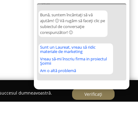
04:56
Bună, suntem încântați să vă
ajutăm! 🙂 Vă rugăm să faceți clic pe
subiectul de conversație
corespunzător! 🙂
Sunt un Laureat, vreau să ridic
materiale de marketing
Vreau să-mi înscriu firma in proiectul
Șoimii
Am o altă problemă
e succesul dumneavoastră.
Verificați