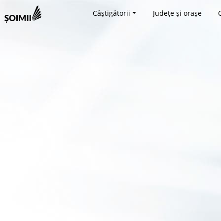
Câștigătorii
Județe și orașe