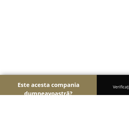
Este acesta compania
Verifica
dumneavoastră?
Șoimii Textilelor
Rochii de Mireasă, Croitorii, Î