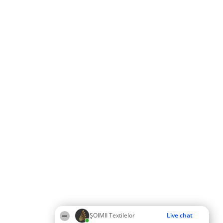
ȘOIMII Textilelor
Live chat