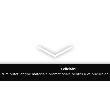
Felicitări!
ți cum puteți obține materiale promoționale pentru a vă bucura d
mbrăcăminte - Aiud
Magazin Ralex