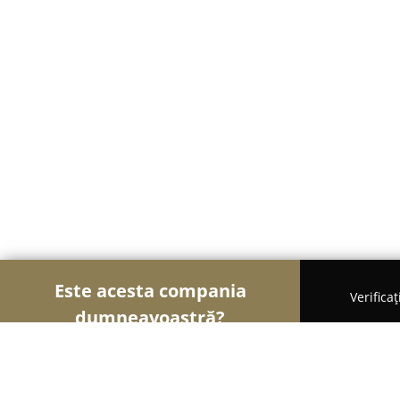
Este acesta compania
Verifica
dumneavoastră?
Șoimii Textilelor
Rochii de Mireasă, Croitorii, Î