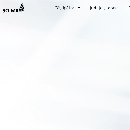
Câștigătorii
Județe și orașe