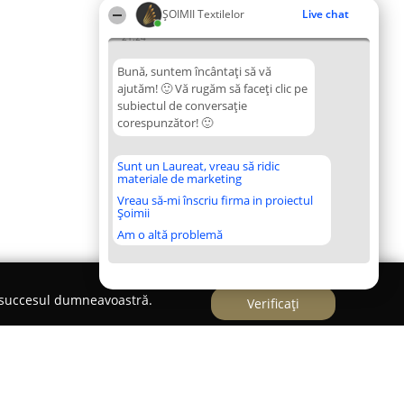
ȘOIMII Textilelor
Live chat
21:24
Bună, suntem încântați să vă
ajutăm! 🙂 Vă rugăm să faceți clic pe
subiectul de conversație
corespunzător! 🙂
Sunt un Laureat, vreau să ridic
materiale de marketing
Vreau să-mi înscriu firma in proiectul
Șoimii
Am o altă problemă
e succesul dumneavoastră.
Verificați