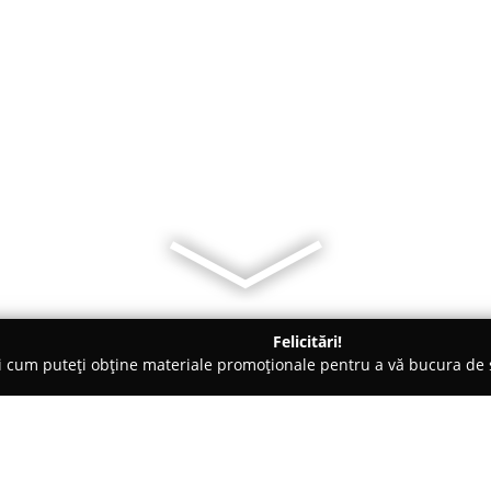
Felicitări!
ți cum puteți obține materiale promoționale pentru a vă bucura d
mbrăcăminte - Bucureşti
Zibra