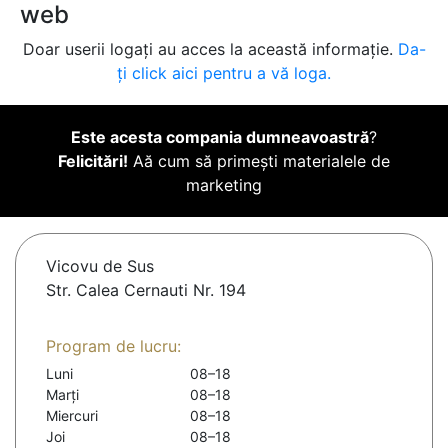
web
Doar userii logați au acces la această informație.
Da-
ți click aici pentru a vă loga.
Este acesta compania dumneavoastră
?
Felicitări!
Aă cum să primești materialele de
marketing
Vicovu de Sus
Str. Calea Cernauti Nr. 194
Program de lucru:
Luni
08–18
Marți
08–18
Miercuri
08–18
Joi
08–18