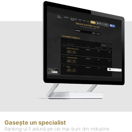
Gasește un specialist
Ranking-ul îi adună pe cei mai buni din industrie