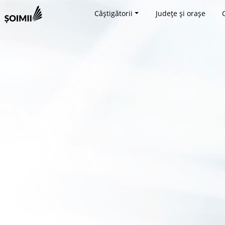
Câștigătorii
Județe și orașe