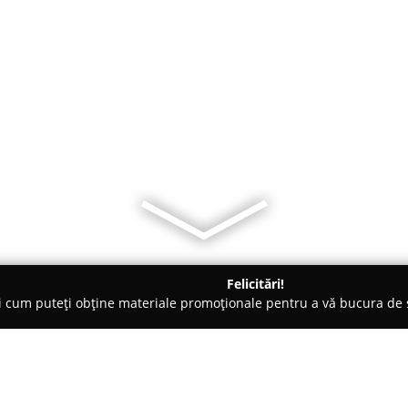
Felicitări!
ți cum puteți obține materiale promoționale pentru a vă bucura d
mbrăcăminte - Năsăud
Marecom