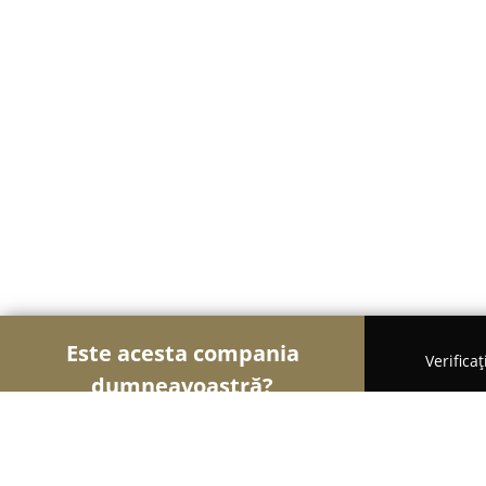
Este acesta compania
Verifica
dumneavoastră?
Șoimii Textilelor
Rochii de Mireasă, Croitorii, Î