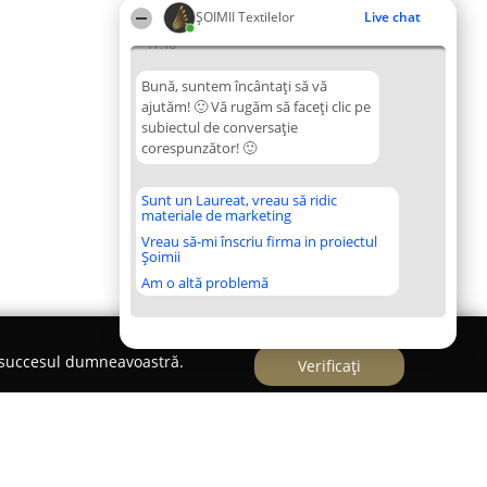
ȘOIMII Textilelor
Live chat
17:18
Bună, suntem încântați să vă
ajutăm! 🙂 Vă rugăm să faceți clic pe
subiectul de conversație
corespunzător! 🙂
Sunt un Laureat, vreau să ridic
materiale de marketing
Vreau să-mi înscriu firma in proiectul
Șoimii
Am o altă problemă
e succesul dumneavoastră.
Verificați