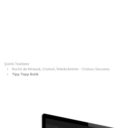
Șoimii Textilelor
Rochii de Mireasă, Croitorii, Îmbrăcăminte - Cristuru Secuiesc
Tipp Topp Butik