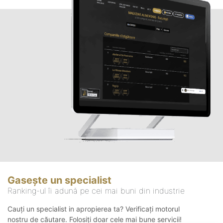
Gasește un specialist
Ranking-ul îi adună pe cei mai buni din industrie
Cauți un specialist in apropierea ta? Verificați motorul
nostru de căutare. Folosiți doar cele mai bune servicii!