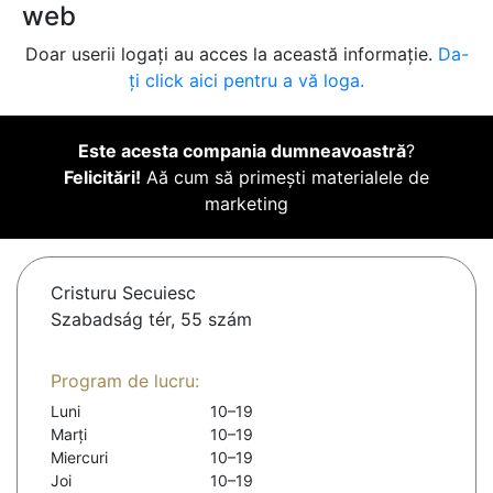
web
Doar userii logați au acces la această informație.
Da-
ți click aici pentru a vă loga.
Este acesta compania dumneavoastră
?
Felicitări!
Aă cum să primești materialele de
marketing
Cristuru Secuiesc
Szabadság tér, 55 szám
Program de lucru:
Luni
10–19
Marți
10–19
Miercuri
10–19
Joi
10–19