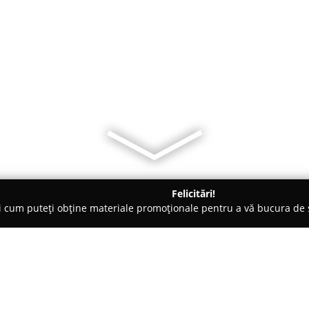
Felicitări!
ți cum puteți obține materiale promoționale pentru a vă bucura d
brăcăminte - Sibiu
Bronatex Print