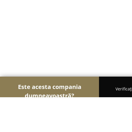
Este acesta compania
Verifica
dumneavoastră?
Șoimii Textilelor
Rochii de Mireasă, Croitorii, Îm