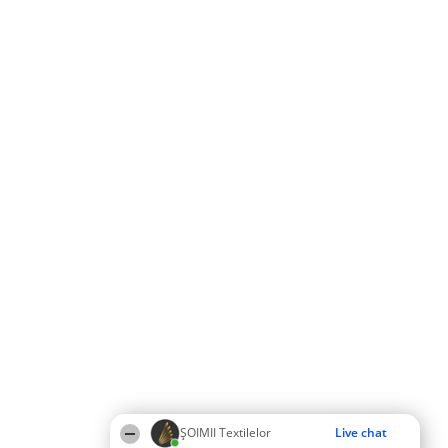
ȘOIMII Textilelor
Live chat