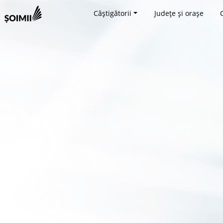
Câștigătorii
Județe și orașe