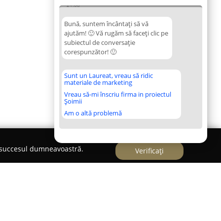
21:08
Bună, suntem încântați să vă
ajutăm! 🙂 Vă rugăm să faceți clic pe
subiectul de conversație
corespunzător! 🙂
Sunt un Laureat, vreau să ridic
materiale de marketing
Vreau să-mi înscriu firma in proiectul
Șoimii
Am o altă problemă
e succesul dumneavoastră.
Verificați