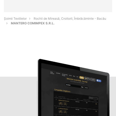
Șoimii Textilelor
Rochii de Mireasă, Croitorii, Îmbrăcăminte - Bacău
MANTERO COMIMPEX S.R.L.