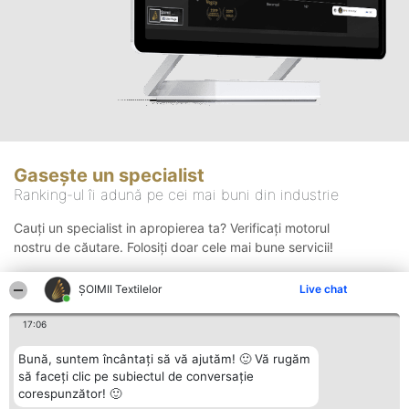
Gasește un specialist
Ranking-ul îi adună pe cei mai buni din industrie
Cauți un specialist in apropierea ta? Verificați motorul
nostru de căutare. Folosiți doar cele mai bune servicii!
ȘOIMII Textilelor
Live chat
Căutare
17:06
Bună, suntem încântați să vă ajutăm! 🙂 Vă rugăm
să faceți clic pe subiectul de conversație
corespunzător! 🙂