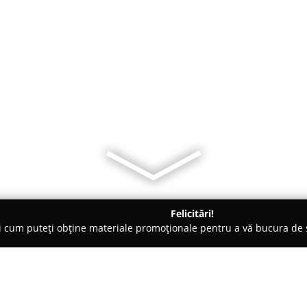
Felicitări!
ți cum puteți obține materiale promoționale pentru a vă bucura d
mbrăcăminte - Timişoara
Musette