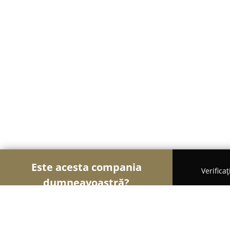
Este acesta compania
Verifica
dumneavoastră?
Șoimii Textilelor
Rochii de Mireasă, Croitorii, Î