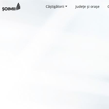
Câștigătorii
Județe și orașe