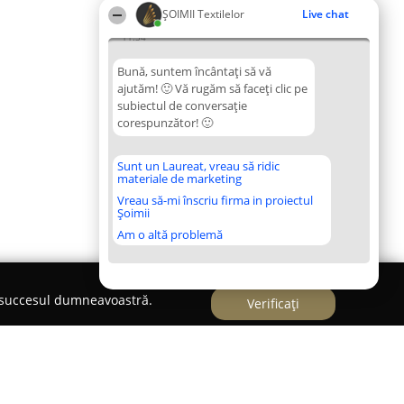
ȘOIMII Textilelor
Live chat
11:34
Bună, suntem încântați să vă
ajutăm! 🙂 Vă rugăm să faceți clic pe
subiectul de conversație
corespunzător! 🙂
Sunt un Laureat, vreau să ridic
materiale de marketing
Vreau să-mi înscriu firma in proiectul
Șoimii
Am o altă problemă
e succesul dumneavoastră.
Verificați