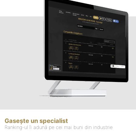
Gasește un specialist
Ranking-ul îi adună pe cei mai buni din industrie