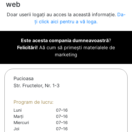
web
Doar userii logați au acces la această informație.
Da-
ți click aici pentru a vă loga.
Este acesta compania dumneavoastră
?
Felicitări!
Aă cum să primești materialele de
marketing
Pucioasa
Str. Fructelor, Nr. 1-3
Program de lucru:
Luni
07–16
Marți
07–16
Miercuri
07–16
Joi
07–16