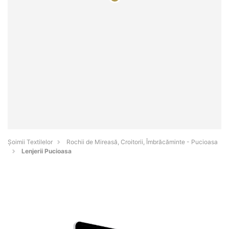
Șoimii Textilelor
Rochii de Mireasă, Croitorii, Îmbrăcăminte - Pucioasa
Lenjerii Pucioasa