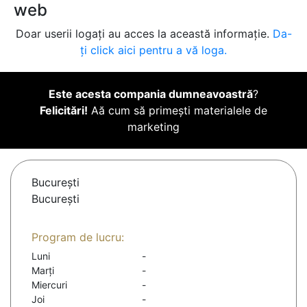
web
Doar userii logați au acces la această informație.
Da-
ți click aici pentru a vă loga.
Este acesta compania dumneavoastră
?
Felicitări!
Aă cum să primești materialele de
marketing
Bucureşti
București
Program de lucru:
Luni
-
Marți
-
Miercuri
-
Joi
-