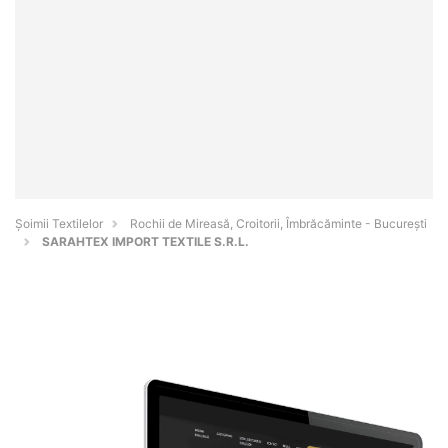
Șoimii Textilelor
Rochii de Mireasă, Croitorii, Îmbrăcăminte - Bucureşti
SARAHTEX IMPORT TEXTILE S.R.L.