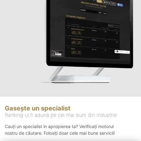
Gasește un specialist
Ranking-ul îi adună pe cei mai buni din industrie
Cauți un specialist in apropierea ta? Verificați motorul
nostru de căutare. Folosiți doar cele mai bune servicii!