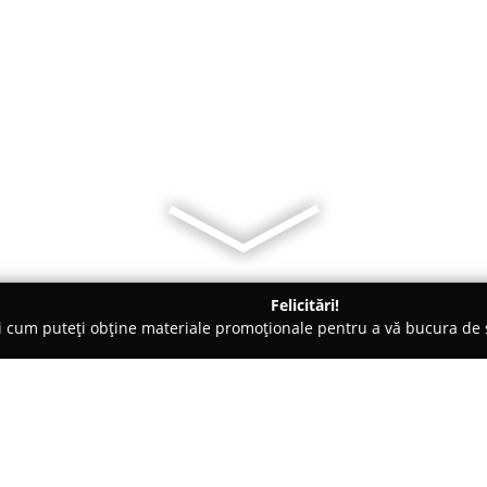
Felicitări!
ți cum puteți obține materiale promoționale pentru a vă bucura d
mbrăcăminte - Timiş
satimpex