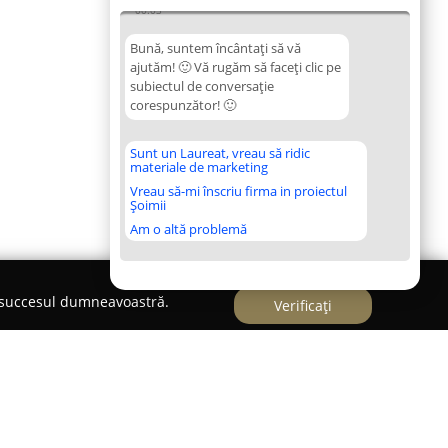
00:03
Bună, suntem încântați să vă
ajutăm! 🙂 Vă rugăm să faceți clic pe
subiectul de conversație
corespunzător! 🙂
Sunt un Laureat, vreau să ridic
materiale de marketing
Vreau să-mi înscriu firma in proiectul
Șoimii
Am o altă problemă
e succesul dumneavoastră.
Verificați