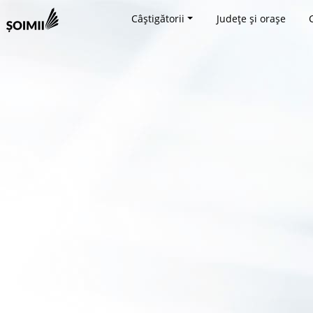
Câștigătorii
Județe și orașe