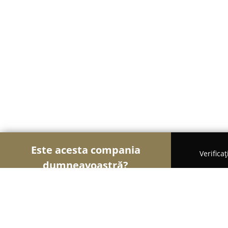
Este acesta compania
Verifica
dumneavoastră?
Șoimii Textilelor
Rochii de Mireasă, Croitorii, Î