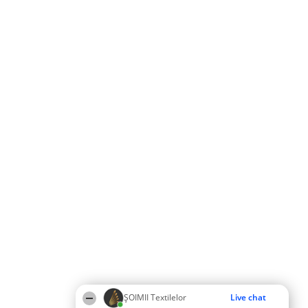
ȘOIMII Textilelor
Live chat