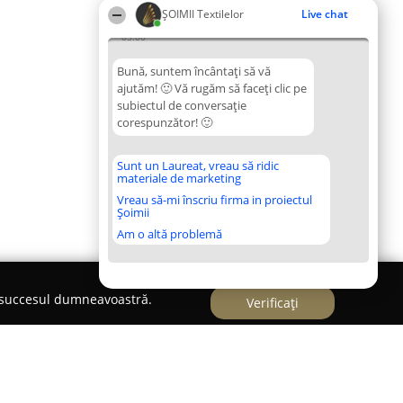
ȘOIMII Textilelor
Live chat
05:00
Bună, suntem încântați să vă
ajutăm! 🙂 Vă rugăm să faceți clic pe
subiectul de conversație
corespunzător! 🙂
Sunt un Laureat, vreau să ridic
materiale de marketing
Vreau să-mi înscriu firma in proiectul
Șoimii
Am o altă problemă
e succesul dumneavoastră.
Verificați
i