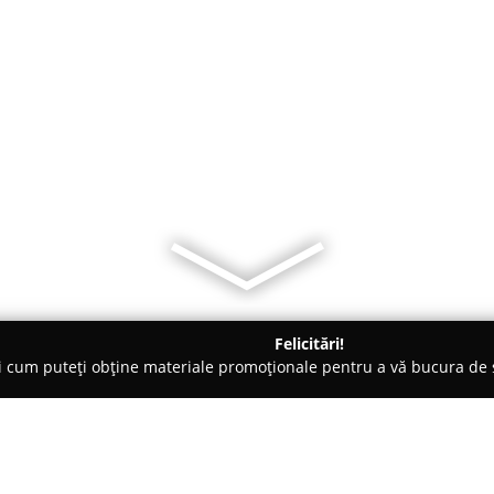
Felicitări!
ți cum puteți obține materiale promoționale pentru a vă bucura d
brăcăminte - Iaşi
Artizanat SCM gr.1 PROD ARTIZ COM 2005 Ias