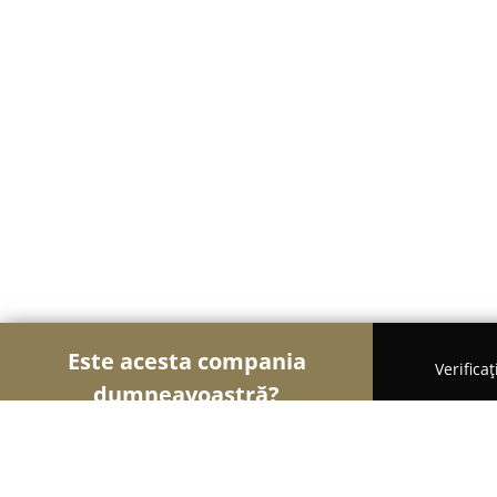
Este acesta compania
Verifica
dumneavoastră?
Șoimii Textilelor
Rochii de Mireasă, Croitorii, Îm