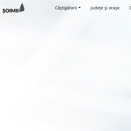
Câștigătorii
Județe și orașe