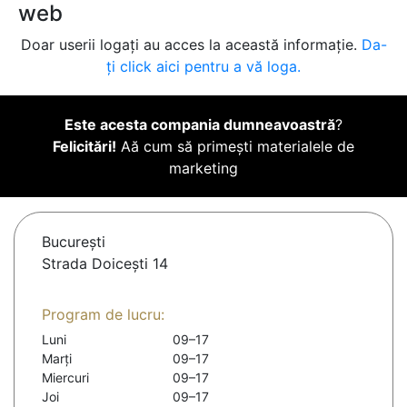
web
Doar userii logați au acces la această informație.
Da-
ți click aici pentru a vă loga.
Este acesta compania dumneavoastră
?
Felicitări!
Aă cum să primești materialele de
marketing
Bucureşti
Strada Doicești 14
Program de lucru:
Luni
09–17
Marți
09–17
Miercuri
09–17
Joi
09–17