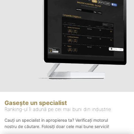
Gasește un specialist
Ranking-ul îi adună pe cei mai buni din industrie
Cauți un specialist in apropierea ta? Verificați motorul
nostru de căutare. Folosiți doar cele mai bune servicii!