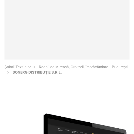
Șoimii Textilelor
Rochii de Mireasă, Croitorii, Îmbrăcăminte - Bucureşti
SONERG DISTRIBUŢIE S.R.L.